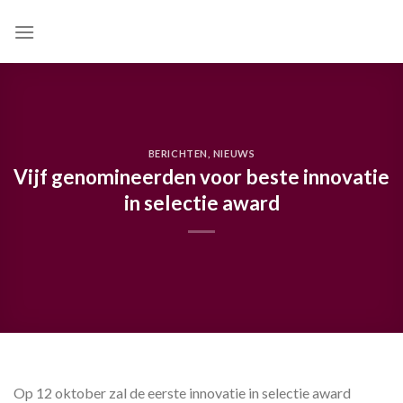
Skip
to
content
BERICHTEN
,
NIEUWS
Vijf genomineerden voor beste innovatie
in selectie award
Op 12 oktober zal de eerste innovatie in selectie award