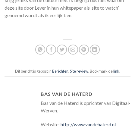
krijg je niks van de cultuur mee. Ik begrijp dus niet waarom
deze site door Lever in hun whitepaper als ‘site to watch’
genoemd wordt als ik eerlijk ben.
Dit bericht is gepost in
Berichten
,
Site review
. Bookmark de
link
.
BAS VAN DE HATERD
Bas van de Haterd is oprichter van Digitaal-
Werven.
Website:
http://www.vandehaterd.nl