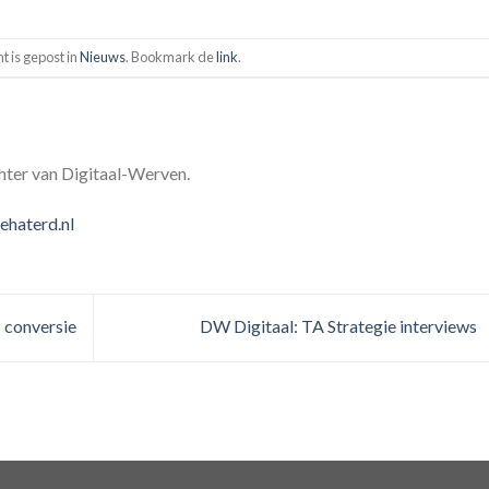
ht is gepost in
Nieuws
. Bookmark de
link
.
hter van Digitaal-Werven.
ehaterd.nl
% conversie
DW Digitaal: TA Strategie interviews