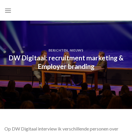
Skip
to
content
BERICHTEN
,
NIEUWS
DW Digitaal: recruitment marketing &
Employer branding
Op DW Digitaal interview ik verschillende personen over