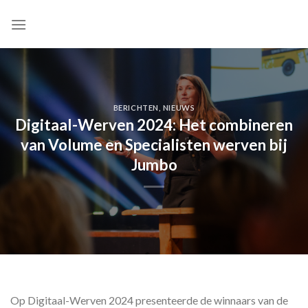
Skip
to
content
BERICHTEN
,
NIEUWS
Digitaal-Werven 2024: Het combineren
van Volume en Specialisten werven bij
Jumbo
Op Digitaal-Werven 2024 presenteerde de winnaars van de