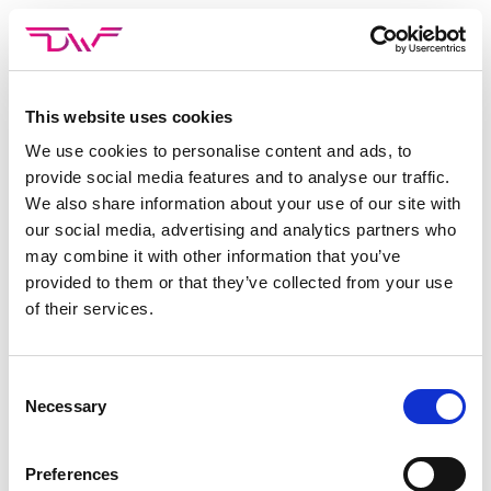
Skip
to
content
This website uses cookies
De whitepaper assessment checklist is gratis te downloaden
via het onderstaande formulier.
We use cookies to personalise content and ads, to
provide social media features and to analyse our traffic.
In de whitepaper worden de verschillende stappen behandeld
We also share information about your use of our site with
om een goede assessment tool aan te schaffen:
our social media, advertising and analytics partners who
may combine it with other information that you’ve
Bepaal wat je wilt meten
provided to them or that they’ve collected from your use
of their services.
Bepaal de wetenschappelijke betrouwbaarheid
De juiste tool selecteren
Consent
De tool correct kalibreren
Necessary
Selection
De whitepaper is gratis te downloaden via het onderstaande
formulier.
Preferences